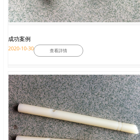
成功案例
2020-10-30
查看詳情