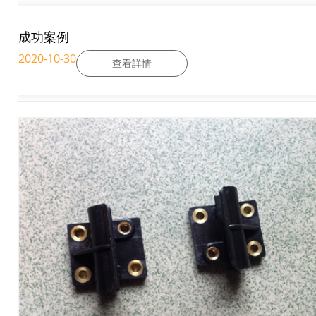
成功案例
2020-10-30
查看詳情