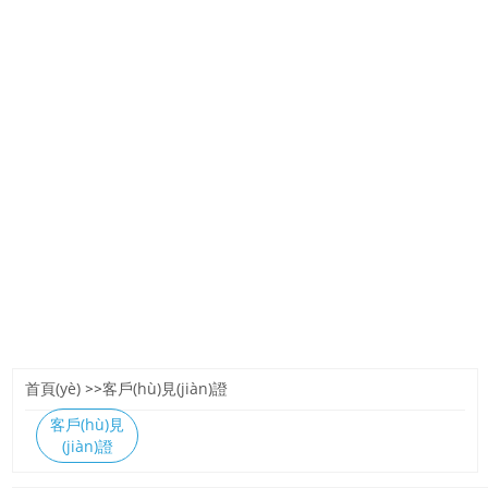
首頁(yè)
>>
客戶(hù)見(jiàn)證
客戶(hù)見
(jiàn)證