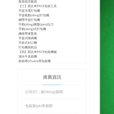
集裝箱充氣袋
【三】凱比奇PACK包裝工具
手提充電打包機
手提氣動(dòng)打包機
鋼帶手提打包機
手動(dòng)圓盤(pán)拉刀
手動(dòng)式打包機
纖維帶速緊器
手提式噴碼機
手鉗式封口機
打包機易耗品
【四】凱比奇PACK包裝機械
濕水牛皮紙機
紙箱專(zhuān)用包裝機
推薦資訊
公司日?；顒?dòng)新聞
包裝業(yè)界新聞