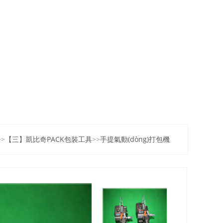
>>
【三】凱比奇PACK包裝工具
>>
手提氣動(dòng)打包機