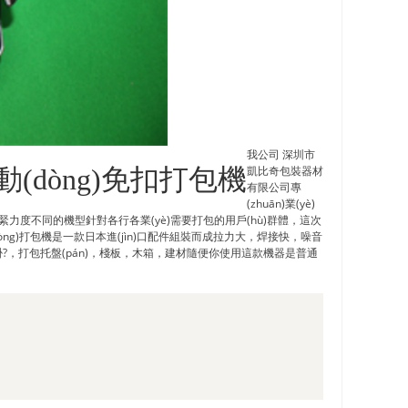
我公司 深圳市
動(dòng)免扣打包機
凱比奇包裝器材
有限公司專
(zhuān)業(yè)
拉緊力度不同的機型針對各行各業(yè)需要打包的用戶(hù)群體，這次
dòng)打包機是一款日本進(jìn)口配件組裝而成拉力大，焊接快，噪音
包托盤(pán)，棧板，木箱，建材隨便你使用這款機器是普通