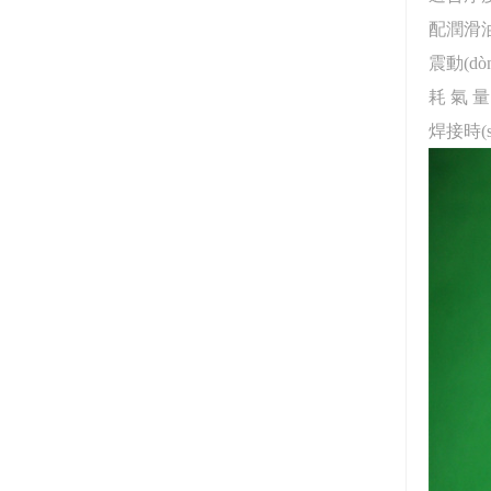
配潤滑
震動(d
耗
氣
量
焊接時(s