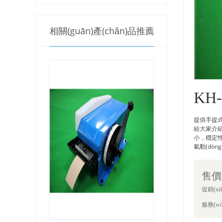
相關(guān)產(chǎn)品推薦
KH
提供手提式氣
給大家介紹
小，
氣動(dòn
售價(
促銷(xiā
服務(wù