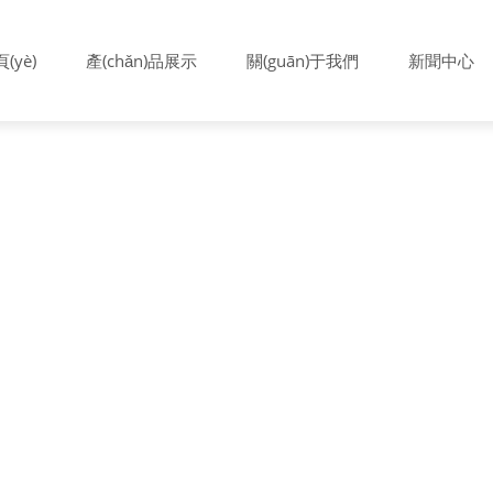
(yè)
產(chǎn)品展示
關(guān)于我們
新聞中心