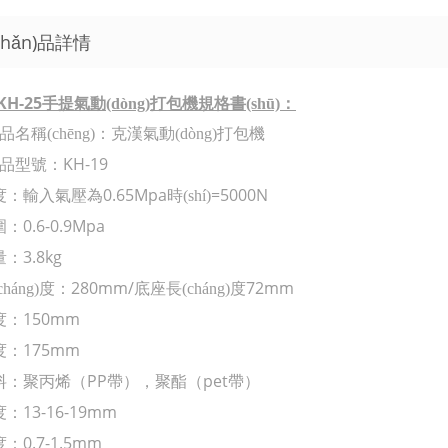
chǎn)品詳情
KH-25
手提氣動(dòng)打包機規格書(shū)：
n)品名稱(chēng)：克漢氣動(dòng)打包機
KH-19
n)品型號：
0.65Mpa
=5000N
度：輸入氣壓為
時(shí)
0.6-0.9Mpa
圍：
3.8kg
量：
280mm/
72mm
háng)度：
底座長(cháng)度
150mm
度：
175mm
度：
PP
pet
料：聚丙烯（
帶），聚酯（
帶）
13-16-19mm
度：
0.7-1.5mm
度：