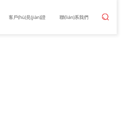
客戶(hù)見(jiàn)證
聯(lián)系我們