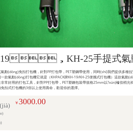
-19，KH-25手提式氣
動(dòng)免扣打包機，針對PP打包帶，PET塑鋼帶使用，同時(shí)我們提供多種
一款氣動(dòng)打包機它就是（KHPACK牌KH-19/KH-25便攜式打包機）這款氣動(
穩定性非常好用的打包工具，針對PP打包帶，PET塑鋼包裝帶規格25mm以?xún)榷伎梢允褂?，打
g)免扣式打包機的3倍以上使用壽命，歡迎你的選擇。
3000.00
￥
jià)
o)
)