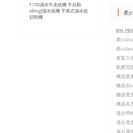
F100濕水牛皮紙機 半自動
(dòng)濕水紙機 手搖式濕水紙
產(
切割機
KH-19/
產(chǎ
產(chǎ
束緊力
氣壓范
機器重
機器長(c
機器寬
機器高
適合帶
適合寬
適合厚