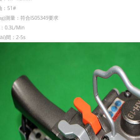
51#
油：
IS05349
òng)測量：符合
要求
0.3L/Min
：
2-5s
hí)間：