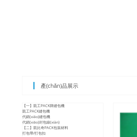
產(chǎn)品展示
【一】凱工PACK牌縫包機
凱工PACK縫包機
代銷(xiāo)縫包機
代銷(xiāo)封包線(xiàn)
【二】凱比奇PACK包裝材料
打包帶/打包扣