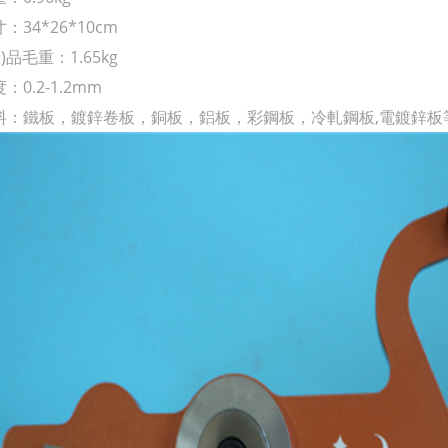
：34*26*10cm
n)品毛重：1.65kg
0.2-1.2mm
鐵板，鍍鋅卷板，銅板，鋁板，彩鋼板，冷軋鋼板,電鍍鋅板等