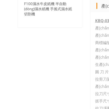
F100濕水牛皮紙機 半自動
產(
(dòng)濕水紙機 手搖式濕水紙
切割機
KBQ-0
產(chǎ
產(ch
商標編號：
產(chǎ
產(chǎ
生產(c
圓 刀 
拉剪刀
產(chǎ
拉刀尺寸
抓手尺寸
拉刀凈重