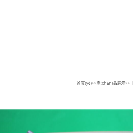
首頁(yè)
>>
產(chǎn)品展示
>>